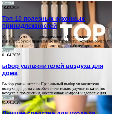
Статьи
10.03.2026
Топ-10 полезных кухонных
принадлежностей
Удобные кухонные принадлежности В кулинарии важно
иметь под рукой правильные инструменты, которые облегчат
приготовление блюд и сделают процесс более приятным.…
Статьи
01.04.2026
ыбор увлажнителей воздуха для
дома
Выбор увлажнителей Правильный выбор увлажнителя
воздуха для дома способен значительно улучшить качество
воздуха в помещении, обеспечивая комфорт и здоровье для…
Статьи
05.04.2026
Лучшие средства для ухода за