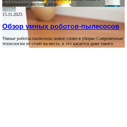
поддержании чистоты, но и…
Статьи
15.11.2025
Обзор умных роботов-пылесосов
Умные роботы-пылесосы: новое слово в уборке Современные
технологии не стоят на месте, и это касается даже такого
повседневного процесса, как…
Статьи
06.07.2026
Лучшие пылесосы для дома
Лучшие пылесосы для дома Пылесос – это одно из самых
важных устройств в каждом доме, помогающее поддерживать
чистоту и порядок.…
ВАЖНО ПОЧИТАТЬ
Статьи