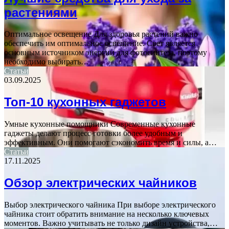
растениями
Оптимальное освещение Для здоровья растений важно
обеспечить им оптимальное освещение. Свет является
основным источником энергии для фотосинтеза, поэтому
необходимо выбирать…
Статьи
03.09.2025
Топ-10 кухонных гаджетов
Умные кухонные помощники Современные кухонные
гаджеты делают процесс готовки более удобным и
эффективным. Они помогают сэкономить время и силы, а…
Статьи
17.11.2025
Обзор электрических чайников
Выбор электрического чайника При выборе электрического
чайника стоит обратить внимание на несколько ключевых
моментов. Важно учитывать не только дизайн устройства,…