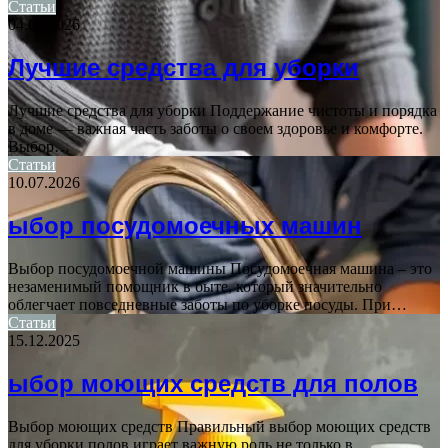
Статьи
04.06.2026
Лучшие средства для уборки
Лучшие средства для уборки Поддержание чистоты и порядка
в доме — важная часть заботы о своем здоровье и комфорте.
Выбор…
Статьи
10.07.2026
ыбор посудомоечных машин
Выбор посудомоечной машины Посудомоечная машина – это
незаменимый помощник в быте, который значительно
облегчает повседневные заботы по уборке посуды. При…
Статьи
15.12.2025
ыбор моющих средств для полов
Выбор моющих средств Правильный выбор моющих средств
для уборки полов играет важную роль не только в