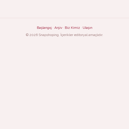
Başlangıç
·
Arşiv
·
Biz Kimiz
·
Ulaşın
© 2026 Snapshoping. İçerikler editoryal amaçlıdır.