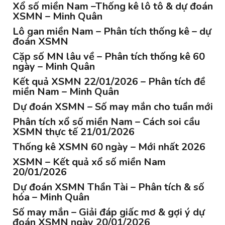
Xổ số miền Nam –Thống kê lô tô & dự đoán
XSMN – Minh Quân
Lô gan miền Nam – Phân tích thống kê – dự
đoán XSMN
Cặp số MN lâu về – Phân tích thống kê 60
ngày – Minh Quân
Kết quả XSMN 22/01/2026 – Phân tích đề
miền Nam – Minh Quân
Dự đoán XSMN – Số may mắn cho tuần mới
Phân tích xổ số miền Nam – Cách soi cầu
XSMN thực tế 21/01/2026
Thống kê XSMN 60 ngày – Mới nhất 2026
XSMN – Kết quả xổ số miền Nam
20/01/2026
Dự đoán XSMN Thần Tài – Phân tích & số
hóa – Minh Quân
Số may mắn – Giải đáp giấc mơ & gợi ý dự
đoán XSMN ngày 20/01/2026