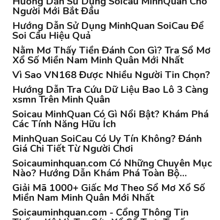
Hướng Dẫn Sử Dụng Soicau MinhQuan Cho
Người Mới Bắt Đầu
Hướng Dẫn Sử Dụng MinhQuan SoiCau Để
Soi Cầu Hiệu Quả
Nằm Mơ Thấy Tiền Đánh Con Gì? Tra Sổ Mơ
Xổ Số Miền Nam Minh Quân Mới Nhất
Vì Sao VN168 Được Nhiều Người Tin Chọn?
Hướng Dẫn Tra Cứu Dữ Liệu Bao Lô 3 Càng
xsmn Trên Minh Quân
Soicau MinhQuan Có Gì Nổi Bật? Khám Phá
Các Tính Năng Hữu Ích
MinhQuan SoiCau Có Uy Tín Không? Đánh
Giá Chi Tiết Từ Người Chơi
Soicauminhquan.com Có Những Chuyên Mục
Nào? Hướng Dẫn Khám Phá Toàn Bộ
Website
Giải Mã 1000+ Giấc Mơ Theo Sổ Mơ Xổ Số
Miền Nam Minh Quân Mới Nhất
Soicauminhquan.com - Cổng Thông Tin