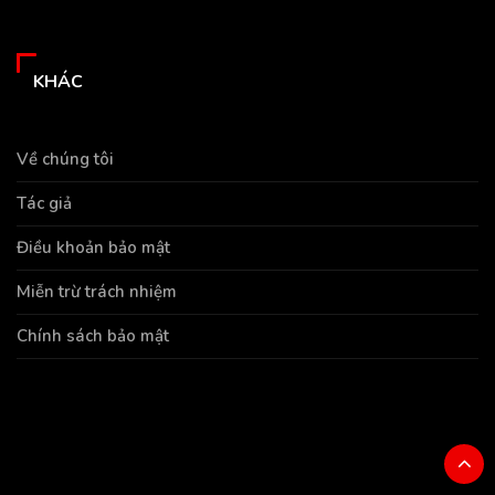
KHÁC
Về chúng tôi
Tác giả
Điều khoản bảo mật
Miễn trừ trách nhiệm
Chính sách bảo mật
F168
không chặn mới nhất 2025.
tỷ lệ bóng đá nhà cái
https://kong88.com