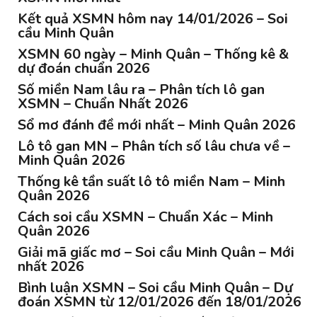
Kết quả XSMN hôm nay 14/01/2026 – Soi
cầu Minh Quân
XSMN 60 ngày – Minh Quân – Thống kê &
dự đoán chuẩn 2026
Số miền Nam lâu ra – Phân tích lô gan
XSMN – Chuẩn Nhất 2026
Sổ mơ đánh đề mới nhất – Minh Quân 2026
Lô tô gan MN – Phân tích số lâu chưa về –
Minh Quân 2026
Thống kê tần suất lô tô miền Nam – Minh
Quân 2026
Cách soi cầu XSMN – Chuẩn Xác – Minh
Quân 2026
Giải mã giấc mơ – Soi cầu Minh Quân – Mới
nhất 2026
Bình luận XSMN – Soi cầu Minh Quân – Dự
đoán XSMN từ 12/01/2026 đến 18/01/2026