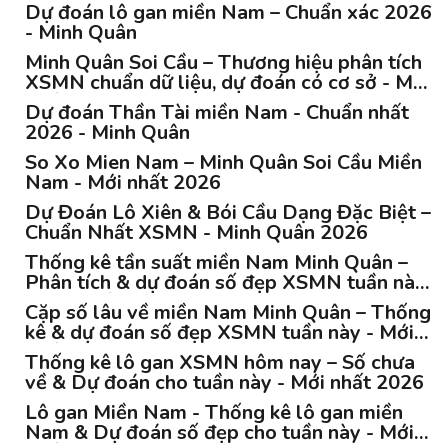
Dự đoán lô gan miền Nam – Chuẩn xác 2026
- Minh Quân
Minh Quân Soi Cầu – Thương hiệu phân tích
XSMN chuẩn dữ liệu, dự đoán có cơ sở - Mới
nhất 2026
Dự đoán Thần Tài miền Nam - Chuẩn nhất
2026 - Minh Quân
So Xo Mien Nam – Minh Quân Soi Cầu Miền
Nam - Mới nhất 2026
Dự Đoán Lô Xiên & Bói Cầu Dạng Đặc Biệt –
Chuẩn Nhất XSMN - Minh Quân 2026
Thống kê tần suất miền Nam Minh Quân –
Phân tích & dự đoán số đẹp XSMN tuần này
- Mới nhất 2026
Cặp số lâu về miền Nam Minh Quân – Thống
kê & dự đoán số đẹp XSMN tuần này - Mới
nhất 2026
Thống kê lô gan XSMN hôm nay – Số chưa
về & Dự đoán cho tuần này - Mới nhất 2026
Lô gan Miền Nam - Thống kê lô gan miền
Nam & Dự đoán số đẹp cho tuần này - Mới