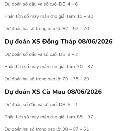
Dự đoán số đầu và số cuối DB: 4 – 6
Phân tích số may mắn cho giải tám: 19 – 80
Dự đoán hai số trong bao lô: 92 – 52 – 70
Dự đoán XS Đồng Tháp 08/06/2026
Dự đoán số đầu và số cuối DB: 8 – 2
Phân tích số may mắn cho giải tám: 30 – 37
Dự đoán hai số trong bao lô: 79 – 75 – 29
Dự đoán XS Cà Mau 08/06/2026
Dự đoán số đầu và số cuối DB: 5 – 1
Phân tích số may mắn cho giải tám: 85 – 97
Dự đoán hai số trong bao lô: 38 – 07 – 61