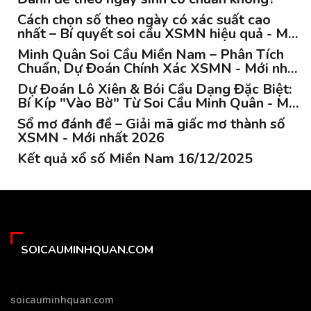
Cách chọn số theo ngày có xác suất cao
nhất – Bí quyết soi cầu XSMN hiệu quả - Mới
nhất 2026
Minh Quân Soi Cầu Miền Nam – Phân Tích
Chuẩn, Dự Đoán Chính Xác XSMN - Mới nhất
2026
Dự Đoán Lô Xiên & Bói Cầu Dạng Đặc Biệt:
Bí Kíp "Vào Bờ" Từ Soi Cầu Minh Quân - Mới
nhất 2026
Sổ mơ đánh đề – Giải mã giấc mơ thành số
XSMN - Mới nhất 2026
Kết quả xổ số Miền Nam 16/12/2025
SOICAUMINHQUAN.COM
soicauminhquan.com