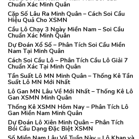
Chuẩn Xác Minh Quân
Cặp Số Lâu Ra Minh Quân – Cách Soi Cầu
Hiệu Quả Cho XSMN
Cầu Lô Chạy 3 Ngày Miền Nam – Soi Cầu
Chuẩn Xác Minh Quân
Dự Đoán Xổ Số – Phân Tích Soi Cầu Miền
Nam Tại Minh Quân
Cách Soi Cầu Lô – Phân Tích Cầu Lô Giải 7
Chuẩn Xác Tại Minh Quân
Tần Suất Lô MN Minh Quân – Thống Kê Tần
Suất Lô MN Mới Nhất
Lô Gan MN Lâu Về Mới Nhất – Thống Kê Lô
Gan XSMN Minh Quân
Thống Kê XSMN Hôm Nay – Phân Tích Lô
Gan Miền Nam Minh Quân
Dự Đoán Lô Xiên Minh Quân – Phân Tích
Bói Cầu Dạng Đặc Biệt XSMN
Số Miền Nam Lâu Về Tuần Này – Lô Khan và