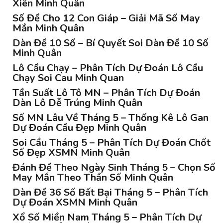
Xiên Minh Quân
Số Đề Cho 12 Con Giáp – Giải Mã Số May
Mắn Minh Quân
Dàn Đề 10 Số – Bí Quyết Soi Dàn Đề 10 Số
Minh Quân
Lô Cầu Chạy – Phân Tích Dự Đoán Lô Cầu
Chạy Soi Cau Minh Quan
Tần Suất Lô Tô MN – Phân Tích Dự Đoán
Dàn Lô Dễ Trúng Minh Quân
Số MN Lâu Về Tháng 5 – Thống Kê Lô Gan
Dự Đoán Cầu Đẹp Minh Quân
Soi Cầu Tháng 5 – Phân Tích Dự Đoán Chốt
Số Đẹp XSMN Minh Quân
Đánh Đề Theo Ngày Sinh Tháng 5 – Chọn Số
May Mắn Theo Thần Số Minh Quân
Dàn Đề 36 Số Bất Bại Tháng 5 – Phân Tích
Dự Đoán XSMN Minh Quân
Xổ Số Miền Nam Tháng 5 – Phân Tích Dự