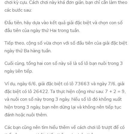
chơi kỳ cựu. Cách chơi này khá đơn giản, bạn chỉ cần làm theo
các bước sau:
Đầu tiên, hãy dựa vào kết quả giải đặc biệt và chọn con số
đầu tiên của ngày thứ Hai trong tuần.
Tiếp theo, cộng số vừa chọn với số đầu tiên của giải đặc biệt
ngày thứ Ba hàng tuần.
Cuối cùng, tổng hai con số này sẽ là số lô bạn nuôi trong 3
ngày liên tiếp.
Ví dụ, ngày 6/6, giải đặc biệt có lô 73663 và ngày 7/6, giải
đặc biệt có lô 26422. Ta thực hiện cộng như sau: 7 + 2 = 9,
và nuôi con số này trong 3 ngày. Nếu số lô đó không xuất
hiện trong 3 ngày, bạn nên dừng lại và không nên tiếp tục
đánh hoặc nuôi thêm.
Các bạn cũng nên tìm hiểu thêm về cách chơi lô trượt để có