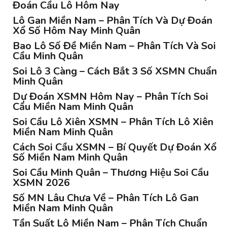
Đoán Cầu Lô Hôm Nay
Lô Gan Miền Nam – Phân Tích Và Dự Đoán
Xổ Số Hôm Nay Minh Quân
Bao Lô Số Đề Miền Nam – Phân Tích Và Soi
Cầu Minh Quân
Soi Lô 3 Càng – Cách Bắt 3 Số XSMN Chuẩn
Minh Quân
Dự Đoán XSMN Hôm Nay – Phân Tích Soi
Cầu Miền Nam Minh Quân
Soi Cầu Lô Xiên XSMN – Phân Tích Lô Xiên
Miền Nam Minh Quân
Cách Soi Cầu XSMN – Bí Quyết Dự Đoán Xổ
Số Miền Nam Minh Quân
Soi Cầu Minh Quân – Thương Hiệu Soi Cầu
XSMN 2026
Số MN Lâu Chưa Về – Phân Tích Lô Gan
Miền Nam Minh Quân
Tần Suất Lô Miền Nam – Phân Tích Chuẩn