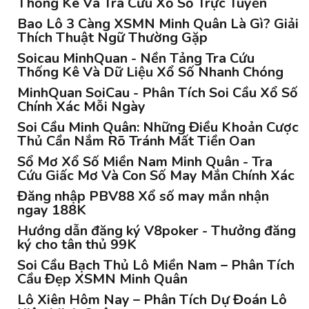
Thống Kê Và Tra Cứu Xổ Số Trực Tuyến
Bao Lô 3 Càng XSMN Minh Quân Là Gì? Giải
Thích Thuật Ngữ Thường Gặp
Soicau MinhQuan - Nền Tảng Tra Cứu
Thống Kê Và Dữ Liệu Xổ Số Nhanh Chóng
MinhQuan SoiCau - Phân Tích Soi Cầu Xổ Số
Chính Xác Mỗi Ngày
Soi Cầu Minh Quân: Những Điều Khoản Cược
Thủ Cần Nắm Rõ Tránh Mất Tiền Oan
Sổ Mơ Xổ Số Miền Nam Minh Quân - Tra
Cứu Giấc Mơ Và Con Số May Mắn Chính Xác
Đăng nhập PBV88 Xổ số may mắn nhận
ngay 188K
Hướng dẫn đăng ký V8poker - Thưởng đăng
ký cho tân thủ 99K
Soi Cầu Bạch Thủ Lô Miền Nam – Phân Tích
Cầu Đẹp XSMN Minh Quân
Lô Xiên Hôm Nay – Phân Tích Dự Đoán Lô