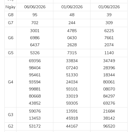
Ngày
06/06/2026
01/06/2026
01/06/2026
G8
95
48
39
G7
702
244
309
3001
4785
6225
G6
6986
0430
7661
6437
2628
2074
G5
5326
7315
1140
69356
33834
34749
98404
07240
28396
95461
51330
18344
G4
93594
24034
80061
99881
93101
08070
80668
33019
84297
43852
59305
69276
59076
13591
21684
G3
13453
45918
38142
G2
53172
44167
96520