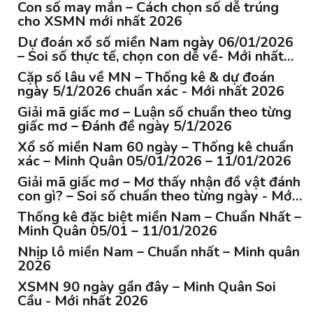
nhất 2026
Con số may mắn – Cách chọn số dễ trúng
cho XSMN mới nhất 2026
Dự đoán xổ số miền Nam ngày 06/01/2026
– Soi số thực tế, chọn con dễ về- Mới nhất
2026
Cặp số lâu về MN – Thống kê & dự đoán
ngày 5/1/2026 chuẩn xác - Mới nhất 2026
Giải mã giấc mơ – Luận số chuẩn theo từng
giấc mơ – Đánh đề ngày 5/1/2026
Xổ số miền Nam 60 ngày – Thống kê chuẩn
xác – Minh Quân 05/01/2026 – 11/01/2026
Giải mã giấc mơ – Mơ thấy nhận đồ vật đánh
con gì? – Soi số chuẩn theo từng ngày - Mới
nhất 2026
Thống kê đặc biệt miền Nam – Chuẩn Nhất –
Minh Quân 05/01 – 11/01/2026
Nhịp lô miền Nam – Chuẩn nhất – Minh quân
2026
XSMN 90 ngày gần đây – Minh Quân Soi
Cầu - Mới nhất 2026