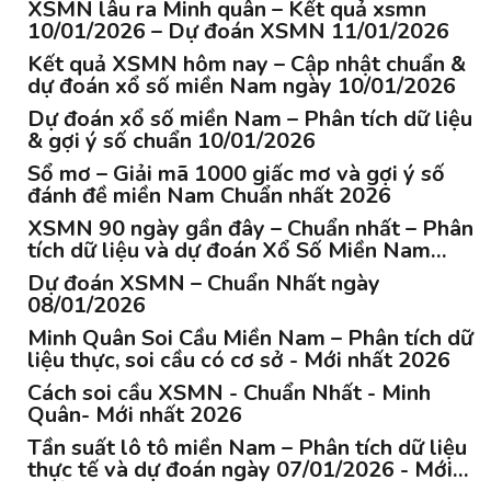
XSMN lâu ra Minh quân – Kết quả xsmn
10/01/2026 – Dự đoán XSMN 11/01/2026
Kết quả XSMN hôm nay – Cập nhật chuẩn &
dự đoán xổ số miền Nam ngày 10/01/2026
Dự đoán xổ số miền Nam – Phân tích dữ liệu
& gợi ý số chuẩn 10/01/2026
Sổ mơ – Giải mã 1000 giấc mơ và gợi ý số
đánh đề miền Nam Chuẩn nhất 2026
XSMN 90 ngày gần đây – Chuẩn nhất – Phân
tích dữ liệu và dự đoán Xổ Số Miền Nam
ngày 09/01/2026
Dự đoán XSMN – Chuẩn Nhất ngày
08/01/2026
Minh Quân Soi Cầu Miền Nam – Phân tích dữ
liệu thực, soi cầu có cơ sở - Mới nhất 2026
Cách soi cầu XSMN - Chuẩn Nhất - Minh
Quân- Mới nhất 2026
Tần suất lô tô miền Nam – Phân tích dữ liệu
thực tế và dự đoán ngày 07/01/2026 - Mới