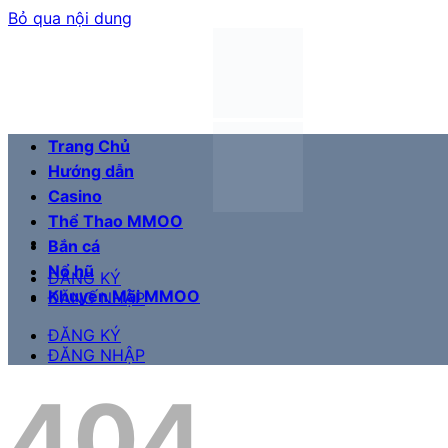
Bỏ qua nội dung
Trang Chủ
Hướng dẫn
Casino
Thể Thao MMOO
Bắn cá
Nổ hũ
ĐĂNG KÝ
Khuyến Mãi MMOO
ĐĂNG NHẬP
ĐĂNG KÝ
ĐĂNG NHẬP
404